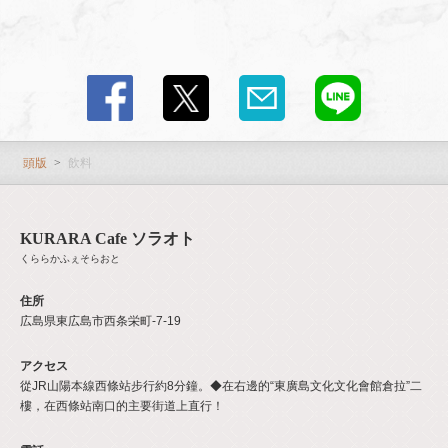
頭版
飲料
KURARA Cafe ソラオト
くららかふぇそらおと
住所
広島県東広島市西条栄町-7-19
アクセス
從JR山陽本線西條站步行約8分鐘。◆在右邊的“東廣島文化文化會館倉拉”二
樓，在西條站南口的主要街道上直行！