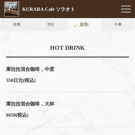
KURARA Cafe ソラオト
飲料
套餐
烹飪
午餐
HOT DRINK
庫拉拉混合咖啡，中度
550日元
(税込)
庫拉拉混合咖啡，大杯
¥650
(税込)