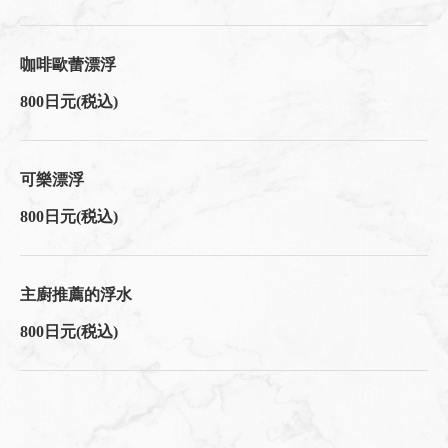
この店舗情報をシェアする
咖啡歐蕾漂浮
800日元
(税込)
飲料 | KURARA Cafe ソラオト
広島県東広島市西条栄町-7-19
https://kuraracafesoraoto.owst.jp/drinks
可樂漂浮
お店情報をコピー
800日元
(税込)
主廚推薦的浮水
800日元
(税込)
閉じる